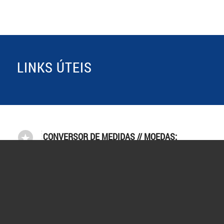
LINKS ÚTEIS
CONVERSOR DE MEDIDAS // MOEDAS:
https://www.convertworld.com/pt/
RASTREIO DE CARGA:
https://www.track-trace.com/